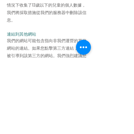
情況下收集了13歲以下的兒童的個人數據，
我們將採取措施從我們的服務器中刪除該信
息。
連結到其他網站
我們的網站可能包含指向非我們運營的其他
網站的連結。如果您點擊第三方連結，您將
被引導到該第三方的網站。我們強烈建議您
查看您訪問的每個網站的私隱政策。
我們無法控制且不承擔任何第三方網站或服
務的內容、私隱政策或實踐的責任。
私隱政策的變更
我們建議您定期查看本私隱政策的任何變
更。本私隱政策的變更在發布在此頁面上時
生效。
聯繫我們