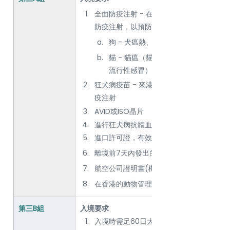
全面防疫注射 - 在來港前不少於14天及不
防疫注射，以預防下列傳染病：  
狗 - 犬瘟熱、犬病毒性肝炎及犬病毒
貓 - 貓瘟（貓病毒性腸炎）及綜合性
流行性感冒）
狂犬病疫苗 - 來港前不少於30天及不多於
疫注射
AVID或ISO晶片
進行狂犬病抗體血液測試並獲得合格水平
進口許可證，有效期為六個月
離境前7天內發出的動物健康證明書
航空公司證明書(機長誓章)
在香港的動物管理中心接受至少30天的隔
第三B組
入境要求
入境時需足60日大