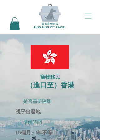
​寵物移民
（進口至）香港
是否需要隔離
視乎出發地
準備時間
1.5個月 - 1年不等