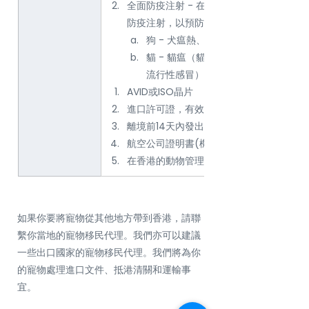
全面防疫注射 - 在來港前不少於14天及不
防疫注射，以預防下列傳染病：  
狗 - 犬瘟熱、犬病毒性肝炎及犬病毒
貓 - 貓瘟（貓病毒性腸炎）及綜合性
流行性感冒）。
AVID或ISO晶片
進口許可證，有效期為六個月
離境前14天內發出的動物健康證明書
航空公司證明書(機長誓章)
在香港的動物管理中心接受至少120天的隔
如果你要將寵物從其他地方帶到香港，請聯
繫你當地的寵物移民代理。我們亦可以建議
一些出口國家的寵物移民代理。我們將為你
的寵物處理進口文件、抵港清關和運輸事
宜。