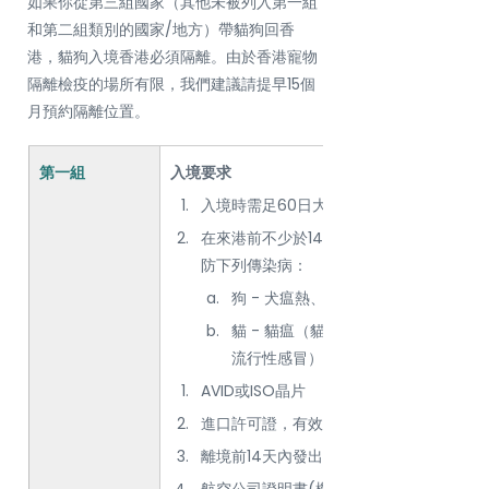
如果你從第三組國家（其他未被列入第一組
和第二組類別的國家/地方）帶貓狗回香
港，貓狗入境香港必須隔離。由於香港寵物
隔離檢疫的場所有限，我們建議請提早15個
月預約隔離位置。
第一組
入境要求
入境時需足60日大
在來港前不少於14天及不多於1年內已接受
防下列傳染病：  
狗 - 犬瘟熱、犬病毒性肝炎及犬病毒
貓 - 貓瘟（貓病毒性腸炎）及綜合性
流行性感冒）。
AVID或ISO晶片
進口許可證，有效期為六個月
離境前14天內發出的動物健康證明書
航空公司證明書(機長誓章)