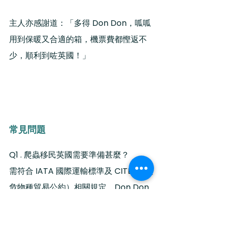
主人亦感謝道：「多得 Don Don，呱呱
用到保暖又合適的箱，機票費都慳返不
少，順利到咗英國！」
常見問題
Q1 . 爬蟲移民英國需要準備甚麼？
需符合 IATA 國際運輸標準及 CITES（瀕
危物種貿易公約）相關規定。Don Don 
Pet Travel 可協助客戶特製符合規範的
保溫運輸箱，並代辦所需出入口文件。