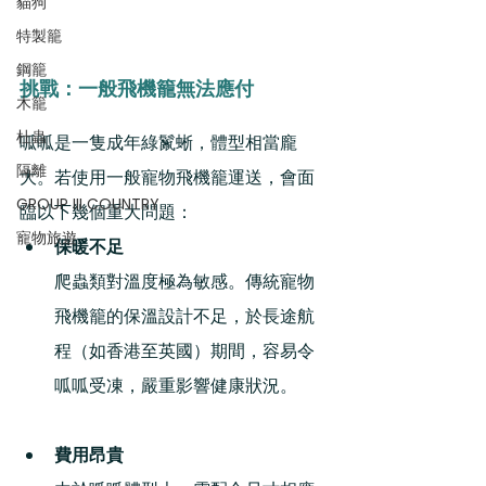
貓狗
特製籠
鋼籠
挑戰：一般飛機籠無法應付
木籠
杜蟲
呱呱是一隻成年綠鬣蜥，體型相當龐
隔離
大。若使用一般寵物飛機籠運送，會面
GROUP III COUNTRY
臨以下幾個重大問題：
寵物旅遊
保暖不足
爬蟲類對溫度極為敏感。傳統寵物
飛機籠的保溫設計不足，於長途航
程（如香港至英國）期間，容易令
呱呱受凍，嚴重影響健康狀況。
費用昂貴