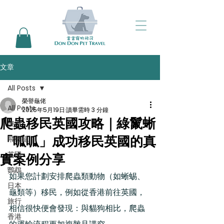
文章
All Posts
榮譽龜佬
All Posts
2025年5月19日
讀畢需時 3 分鐘
爬蟲移民英國攻略｜綠鬣蜥
澳洲
「呱呱」成功移民英國的真
飛機籠
英國
實案例分享
鸚鵡
如果您計劃安排爬蟲類動物（如蜥蜴、
日本
龜類等）移民，例如從香港前往英國，
旅行
相信很快便會發現：與貓狗相比，爬蟲
香港