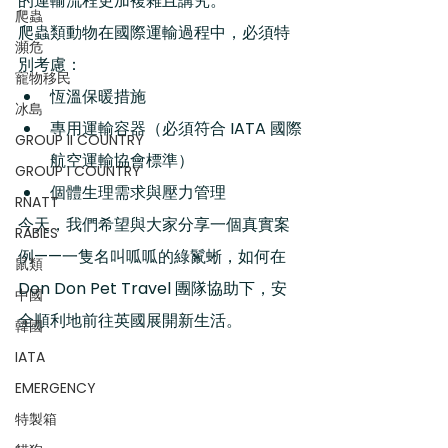
的運輸流程更加複雜且講究。
爬蟲
爬蟲類動物在國際運輸過程中，必須特
瀕危
別考慮：
寵物移民
恆溫保暖措施
冰島
專用運輸容器（必須符合 IATA 國際
GROUP II COUNTRY
航空運輸協會標準）
GROUP I COUNTRY
個體生理需求與壓力管理
RNATT
今天，我們希望與大家分享一個真實案
RABIES
例——一隻名叫呱呱的綠鬣蜥，如何在 
鼠類
Don Don Pet Travel 團隊協助下，安
中國
全順利地前往英國展開新生活。
韓國
IATA
EMERGENCY
特製箱