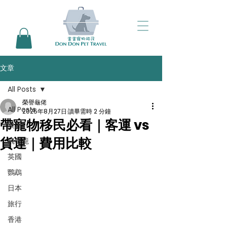
文章
All Posts
榮譽龜佬
All Posts
2025年8月27日
讀畢需時 2 分鐘
帶寵物移民必看｜客運 vs
澳洲
貨運｜費用比較
飛機籠
英國
鸚鵡
日本
旅行
香港