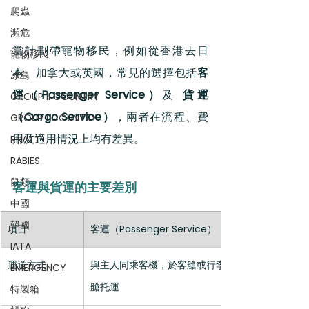
爬蟲
瀕危
當計劃帶寵物移民，例如從香港去日
寵物移民
本、加拿大或英國，常見的選擇包括
客
冰島
運（Passenger Service）
及 
貨運
GROUP II COUNTRY
（Cargo Service）
，兩者在流程、費
GROUP I COUNTRY
用及適用情況上均有差異。
RNATT
RABIES
鼠類
客運與貨運的主要差別
中國
韓國
項目
客運（Passenger Service）
IATA
運送方式
與主人同乘客機，於客艙或行李
EMERGENCY
艙托運
特製箱