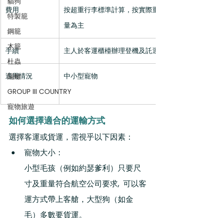
貓狗
費用
按超重行李標準計算，按實際重
特製籠
量為主
鋼籠
木籠
手續
主人於客運櫃檯辦理登機及託運
杜蟲
適用情況
中小型寵物
隔離
GROUP III COUNTRY
寵物旅遊
如何選擇適合的運輸方式
選擇客運或貨運，需視乎以下因素：
寵物大小：
小型毛孩（例如約瑟爹利）只要尺
寸及重量符合航空公司要求,  可以客
運方式帶上客艙，大型狗（如金
毛）多數要貨運。