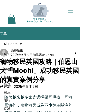
文章
All Posts
榮譽龜佬
All Posts
2025年5月19日
讀畢需時 2 分鐘
寵物移民英國攻略｜伯恩山
澳洲
犬「Mochi」成功移民英國
飛機籠
英國
的真實案例分享
鸚鵡
已更新：
2025年6月17日
日本
隨著越來越多家庭選擇帶同毛孩一同移
旅行
居海外，寵物移民成為不少飼主關注的
香港