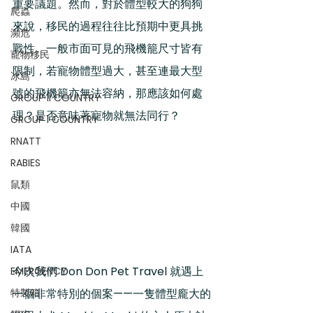
重要議題。然而，對於體型較大的狗狗
爬蟲
來說，移民的過程往往比預期中更具挑
瀕危
戰性。一般市面可見的飛機籠尺寸皆有
寵物移民
限制，若寵物體型過大，甚至連最大型
冰島
號的飛機籠亦無法容納，那應該如何處
GROUP II COUNTRY
理？是否意味著寵物就無法同行？
GROUP I COUNTRY
RNATT
RABIES
鼠類
中國
韓國
IATA
今次我們 Don Don Pet Travel 就遇上
EMERGENCY
特製箱
一個非常特別的個案——一隻體型龐大的