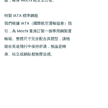
援，確保
 Mochi 
能安全出發。
特製 IATA 標準鋼籠
我們根據 IATA（國際航空運輸協會）指
引，為 Mochi 量身訂製一個專用鋼製運
輸箱。整體尺寸完全配合其體型，讓牠
能在長途飛行中保持舒適，無論是轉
身、站立或躺臥都無壓迫感。