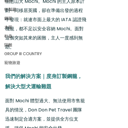
貓狗
伯恩山犬 Mochi。Mochi 的主人原本計
特製籠
劃一同移居英國，卻在準備出發的過程
鋼籠
中發現：就連市面上最大的 IATA 認證飛
木籠
機籠，都不足以安全容納 Mochi。面對
杜蟲
這個突如其來的困難，主人一度感到無
隔離
助。
GROUP III COUNTRY
寵物旅遊
我們的解決方案｜度身訂製鋼籠，
解決大型犬運輸難題
面對 Mochi 體型過大、無法使用市售籠
具的情況，Don Don Pet Travel 團隊
迅速制定合適方案，並提供全方位支