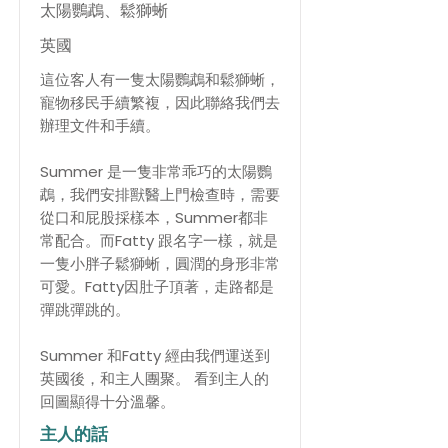
太陽鸚鵡、鬆獅蜥
英國
這位客人有一隻太陽鸚鵡和鬆獅蜥，
寵物移民手續繁複，因此聯絡我們去
辦理文件和手續。
Summer 是一隻非常乖巧的太陽鸚
鵡，我們安排獸醫上門檢查時，需要
從口和屁股採樣本，Summer都非
常配合。而Fatty 跟名字一樣，就是
一隻小胖子鬆獅蜥，圓潤的身形非常
可愛。Fatty因肚子頂著，走路都是
彈跳彈跳的。
Summer 和Fatty 經由我們運送到
英國後，和主人團聚。 看到主人的
回圖顯得十分溫馨。
主人的話