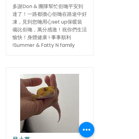
多謝Don & 團隊幫忙佢哋平安到
達了！一路都擔心佢哋在路途中好
凍，見到您哋用心set up保暖裝
備比佢哋，萬分感激！祝你們生活
愉快！身體健康 ! 事事順利
!Summer & Fatty N family