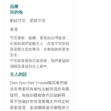
品種
目的地
豹紋守宮、肥尾守宮
香港
守宮薯餅、飯團、香蕉由台灣返港，
出發前我們提醒主人，存放守宮的容
器需要注意的事項，令整個旅程更加
安全。
​守宮經貨運形式返港後，我們會協助
清關及運送到主人家中。
主人的話
Don Don Pet Travel嘅同事們都
非常專業同有耐性去解答我所有嘅
疑問，每個步驟都會作詳細解釋，
幫手預備好所有需要嘅文件同定時
更新進度，多謝團隊連月嚟嘅努力