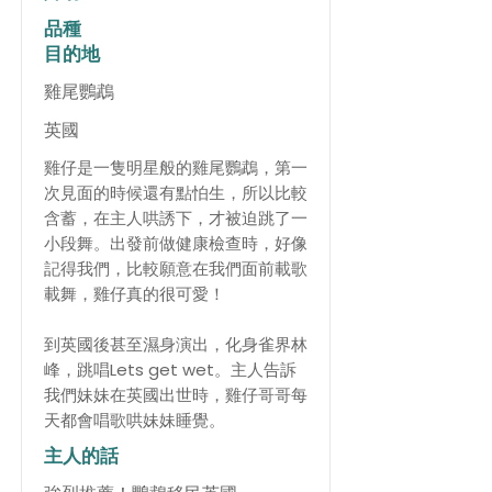
品種
目的地
雞尾鸚鵡
英國
雞仔是一隻明星般的雞尾鸚鵡，第一
次見面的時候還有點怕生，所以比較
含蓄，在主人哄誘下，才被迫跳了一
小段舞。出發前做健康檢查時，好像
記得我們，比較願意在我們面前載歌
載舞，雞仔真的很可愛！
到英國後甚至濕身演出，化身雀界林
峰，跳唱Lets get wet。主人告訴
我們妹妹在英國出世時，雞仔哥哥每
天都會唱歌哄妹妹睡覺。
主人的話