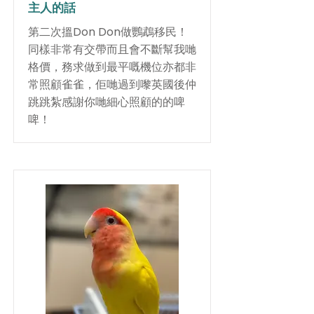
主人的話
第二次搵Don Don做鸚鵡移民！
同樣非常有交帶而且會不斷幫我哋
格價，務求做到最平嘅機位亦都非
常照顧雀雀，佢哋過到嚟英國後仲
跳跳紮感謝你哋細心照顧的的啤
啤！