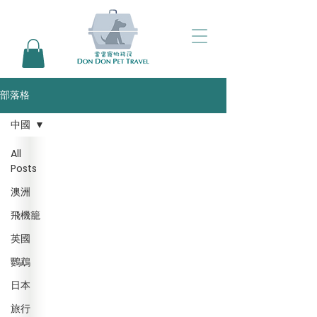
部落格
中國
All
Posts
澳洲
飛機籠
英國
鸚鵡
日本
旅行