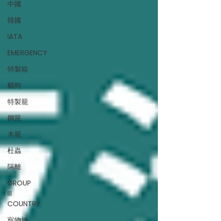
中國
韓國
IATA
EMERGENCY
特製箱
貓狗
特製籠
鋼籠
木籠
杜蟲
隔離
GROUP
III
COUNTRY
寵物旅