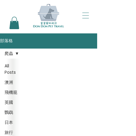
部落格
爬蟲
All
Posts
澳洲
飛機籠
英國
鸚鵡
日本
旅行