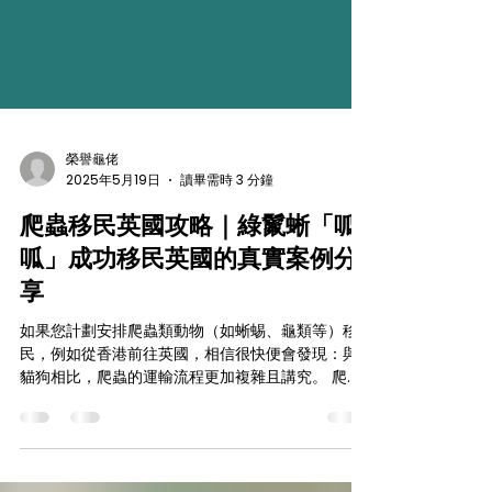
榮譽龜佬
2025年5月19日
讀畢需時 3 分鐘
爬蟲移民英國攻略｜綠鬣蜥「呱
呱」成功移民英國的真實案例分
享
如果您計劃安排爬蟲類動物（如蜥蜴、龜類等）移
民，例如從香港前往英國，相信很快便會發現：與
貓狗相比，爬蟲的運輸流程更加複雜且講究。 爬蟲
類動物在國際運輸過程中，必須特別考慮： 恆溫保
暖措施 專用運輸容器（必須符合 IATA 國際航空運