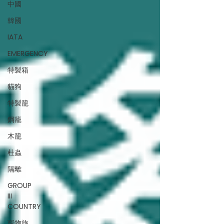
中國
韓國
IATA
EMERGENCY
特製箱
貓狗
特製籠
鋼籠
木籠
杜蟲
隔離
GROUP
III
COUNTRY
寵物旅